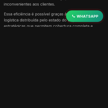
inconvenientes aos clientes.
Essa eficiência é possível graças à nossa estrutura
WHATSAPP
logística distribuída pelo estado do SP, com bases
estratégicas que permitem cobertura completa e
atendimento de qualidade.
Cobertura completa no
estado de São Paulo
Atendimento na Grande São Paulo
Atendemos toda Grande São Paulo com serviços
especializados de desentupimento de pia. Nossa
equipe está presente em bairros como Centro, Bela
Vista, Jardins, Vila Madalena, Pinheiros, Moema, Itaim
Bibi e demais regiões da capital paulista.
Em São Paulo, atuamos em pontos de referência