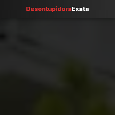
Desentupidora
Exata